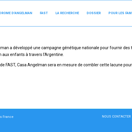
DROME D’ANGELMAN
FAST
LA RECHERCHE
DOSSIER
POUR LES FAM
man a développé une campagne génétique nationale pour fournir des 
aux enfants à travers l’Argentine.
e de FAST, Casa Angelman sera en mesure de combler cette lacune pour
NOUS CONTACTER
s France